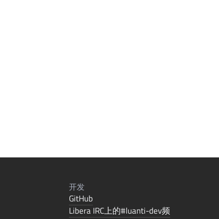
开发
GitHub
Libera IRC上的#luanti-dev频