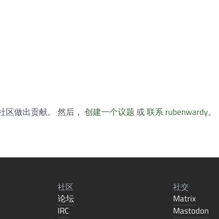
社区做出贡献。 然后，
创建一个议题
或
联系 rubenwardy
。
社区
社交
论坛
Matrix
IRC
Mastodon