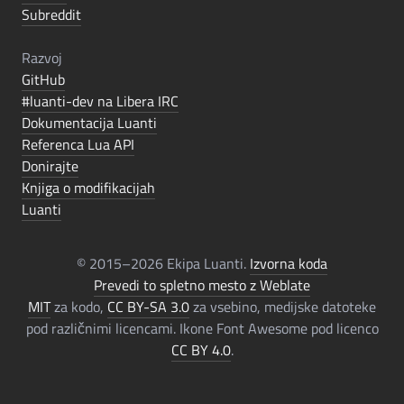
Subreddit
Razvoj
GitHub
#luanti-dev na Libera IRC
Dokumentacija Luanti
Referenca Lua API
Donirajte
Knjiga o modifikacijah
Luanti
© 2015–2026 Ekipa Luanti.
Izvorna koda
Prevedi to spletno mesto z Weblate
MIT
za kodo,
CC BY-SA 3.0
za vsebino, medijske datoteke
pod različnimi licencami. Ikone Font Awesome pod licenco
CC BY 4.0
.