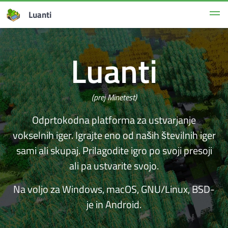
Luanti
Luanti
(prej Minetest)
Odprtokodna platforma za ustvarjanje
vokselnih iger. Igrajte eno od naših številnih iger
sami ali skupaj. Prilagodite igro po svoji presoji
ali pa ustvarite svojo.
Na voljo za Windows, macOS, GNU/Linux, BSD-
je in Android.