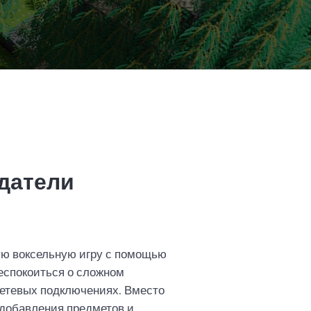
датели
ую воксельную игру с помощью
беспокоиться о сложном
сетевых подключениях. Вместо
 добавления предметов и