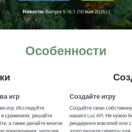
Новости:
Выпуск 5.16.1. (10 мая 2026 г.)
Особенности
ки
Соз
ва игр
Создайте игру
во игр. Исследуйте
Создайте свою собственн
 в сражениях, решайте
нашего
Lua API
. Не нужно 
те, а также делайте многое
рендеринге вокселей или 
ои приключения, загрузив
этого пишите скрипты для