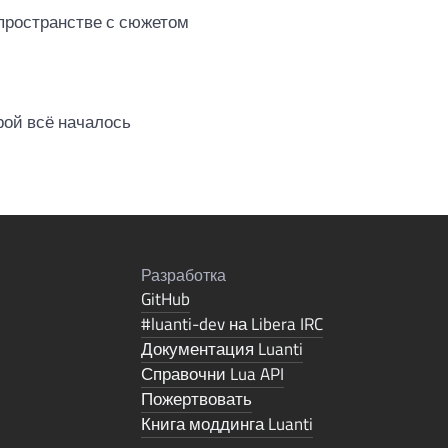
пространстве с сюжетом
орой всё началось
Разработка
GitHub
#luanti-dev на Libera IRC
Документация Luanti
Справочни Lua API
Пожертвовать
Книга моддинга Luanti