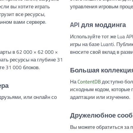
если вы хотите играть
управления игровым проце
грузит все ресурсы,
нном вами сервере.
API для моддинга
Используйте тот же Lua AP
игры на базе Luanti. Публ
арты в 62 000 × 62 000 ×
вносите свой вклад в разв
вать ресурсы на глубине 31
те 31 000 блоков.
Большая коллекци
На
ContentDB
доступно бол
ера
исходным кодом, которые 
 друзьями, или онлайн со
адаптации или изучению.
Дружелюбное соо
Вы можете обратиться за