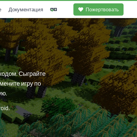
е
Документация
Пожертвовать
кодом. Сыграйте
мените игру по
ую.
oid.