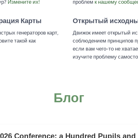
ур?
Измените их!
проблем
к нашему сообще
рация Карты
Открытый исходны
стрых генераторов карт,
Движок имеет открытый ис
овите такой как
соблюдением принципов п
если вам чего-то не хвата
изучите проблему самосто
Блог