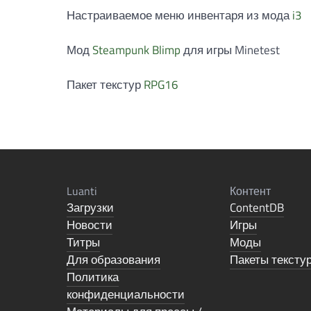
Настраиваемое меню инвентаря из мода
i3
Мод
Steampunk Blimp
для игры Minetest
Пакет текстур
RPG16
Luanti
Контент
Загрузки
ContentDB
Новости
Игры
Титры
Моды
Для образования
Пакеты тексту
Политика
конфиденциальности