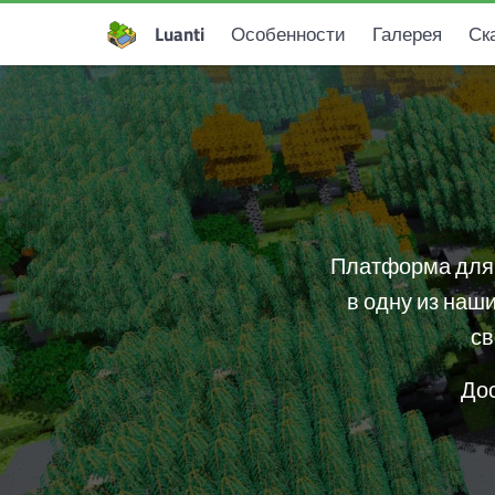
Luanti
Особенности
Галерея
Ск
Платформа для 
в одну из наш
св
Дос