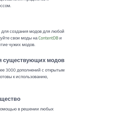
ссом.
I для создания модов для любой
икуйте свои моды на
ContentDB
и
итие чужих модов.
я существующих модов
ее 3000 дополнений с открытым
готовы к использованию,
бщество
 помощью в решении любых