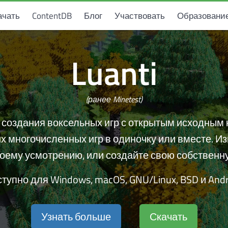
ачать
ContentDB
Блог
Участвовать
Образовани
Luanti
(ранее Minetest)
создания воксельных игр с открытым исходным 
их многочисленных игр в одиночку или вместе. Из
оему усмотрению, или создайте свою собственн
тупно для Windows, macOS, GNU/Linux, BSD и Andr
Узнать больше
Скачать