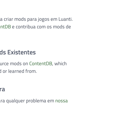
 criar mods para jogos em Luanti.
entDB
e contribua com os mods de
ds Existentes
ource mods on
ContentDB
, which
d or learned from.
ra
para qualquer problema em
nossa