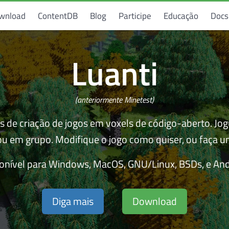
wnload
ContentDB
Blog
Participe
Educação
Docs
Luanti
(anteriormente Minetest)
 de criação de jogos em voxels de código-aberto. Jo
ou em grupo. Modifique o jogo como quiser, ou faça
onível para Windows, MacOS, GNU/Linux, BSDs, e And
Diga mais
Download