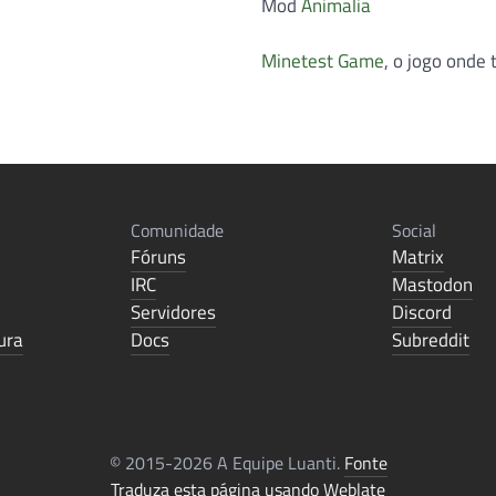
Mod
Animalia
Minetest Game
, o jogo onde
Comunidade
Social
Fóruns
Matrix
IRC
Mastodon
Servidores
Discord
ura
Docs
Subreddit
© 2015-2026 A Equipe Luanti.
Fonte
Traduza esta página usando Weblate