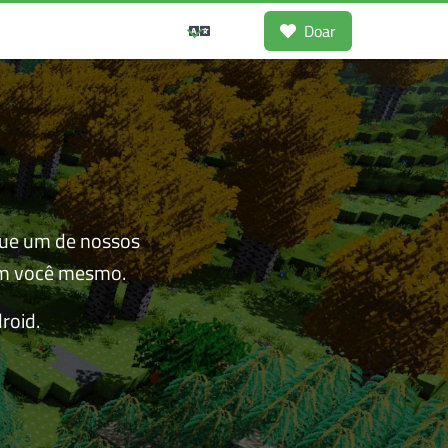
Doar
gue um de nossos
 um você mesmo.
roid.