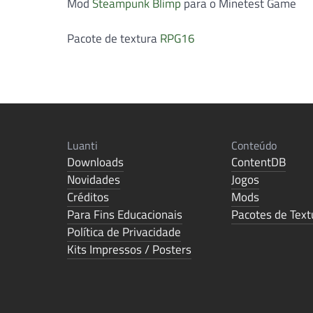
Mod
Steampunk Blimp
para o Minetest Game
Pacote de textura
RPG16
Luanti
Conteúdo
Downloads
ContentDB
Novidades
Jogos
Créditos
Mods
Para Fins Educacionais
Pacotes de Text
Política de Privacidade
Kits Impressos / Posters