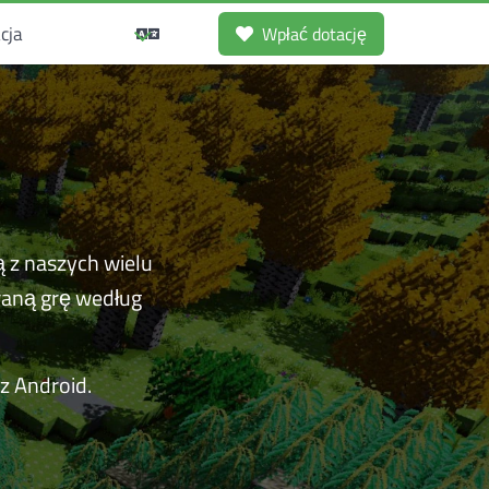
cja
Wpłać dotację
 z naszych wielu
raną grę według
 Android.