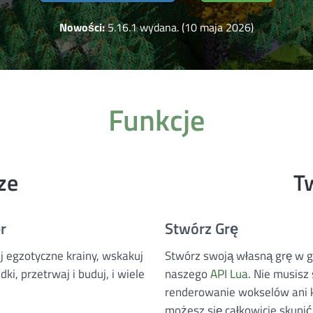
Nowości:
5.16.1 wydana. (10 maja 2026)
Funkcje
ze
T
r
Stwórz Grę
j egzotyczne krainy, wskakuj
Stwórz swoją własną grę w g
ki, przetrwaj i buduj, i wiele
naszego
API Lua
. Nie musisz
renderowanie wokselów ani k
możesz się całkowicie skupić