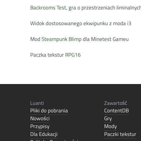
Backrooms Test
, gra o przestrzeniach liminalnyc
Widok dostosowanego ekwipunku z moda
i3
Mod
Steampunk Blimp
dla Minetest Gameu
Paczka tekstur
RPG16
Luanti
Zawartość
Pliki do pobrania
ContentDB
Nowości
Gry
Przypisy
Mody
Dla Edukacji
Paczki tekstur