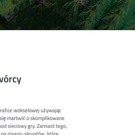
wórcy
rafice wokselowej używając
 się martwić o skomplikowane
od sieciowy gry. Zamiast tego,
 na pisaniu skryptów, które