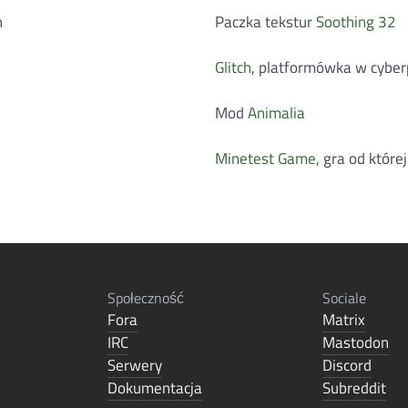
h
Paczka tekstur
Soothing 32
Glitch
, platformówka w cyberp
Mod
Animalia
Minetest Game
, gra od które
Społeczność
Sociale
Fora
Matrix
IRC
Mastodon
Serwery
Discord
Dokumentacja
Subreddit