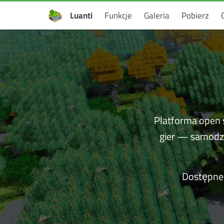
Luanti
Funkcje
Galeria
Pobierz
Platforma open 
gier — samodzi
Dostępne 