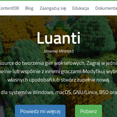
ContentDB
Blog
Zaangażuj się
Edukacja
Dokumenta
Luanti
(dawniej Minetest)
source do tworzenia gier wokselowych. Zagraj w jedną
elnie lub wspólnie z innymi graczami. Modyfikuj wyb
własnych upodobań lub stwórz zupełnie nową.
dla systemów Windows, macOS, GNU/Linux, BSD oraz
Powiedz mi więcej
Pobierz