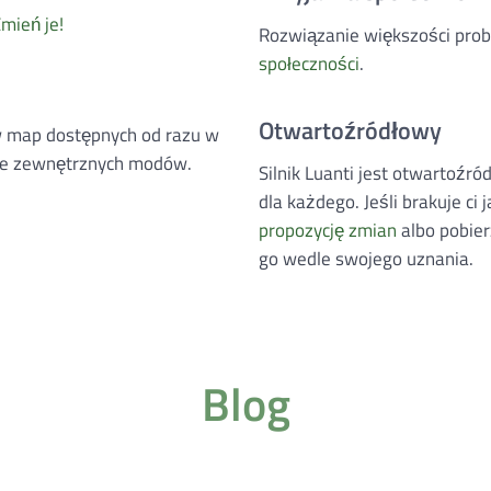
mień je!
Rozwiązanie większości pro
społeczności
.
Otwartoźródłowy
w map dostępnych od razu w
rmie zewnętrznych modów.
Silnik Luanti jest otwartoźr
dla każdego. Jeśli brakuje ci 
propozycję zmian
albo pobier
go wedle swojego uznania.
Blog