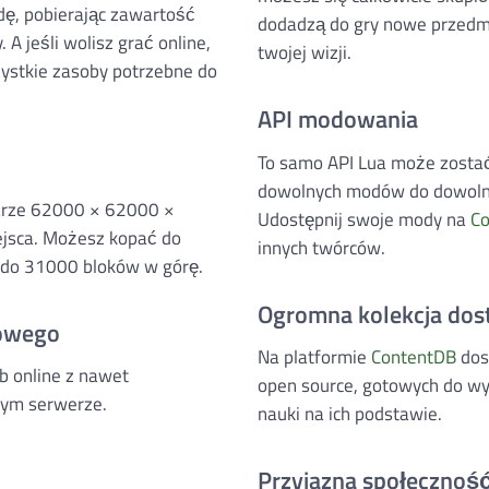
ę, pobierając zawartość
dodadzą do gry nowe przedmi
 A jeśli wolisz grać online,
twojej wizji.
ystkie zasoby potrzebne do
API modowania
To samo API Lua może zosta
dowolnych modów do dowolnej
iarze 62000 × 62000 ×
Udostępnij swoje mody na
C
ejsca. Możesz kopać do
innych twórców.
 do 31000 bloków w górę.
Ogromna kolekcja do
bowego
Na platformie
ContentDB
dos
ub online z nawet
open source, gotowych do wy
nym serwerze.
nauki na ich podstawie.
Przyjazna społecznoś