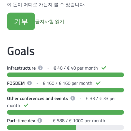
여 돈이 어디로 가는지 볼 수 있습니다.
기부
공지사항 읽기
Goals
Infrastructure
‐
€ 40 / € 40 per month
FOSDEM
‐
€ 160 / € 160 per month
Other conferences and events
‐
€ 33 / € 33 per
month
Part-time dev
‐
€ 588 / € 1000 per month