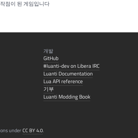
 시작점이 된 게임입니다
개발
GitHub
#luanti-dev on Libera IRC
Luanti Documentation
Lua API reference
기부
Luanti Modding Book
icons under
CC BY 4.0
.