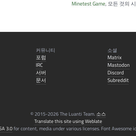
Minetest Game
, 모든 것의
커뮤니티
소셜
포럼
Matrix
IRC
Mastodon
서버
Discord
문서
Subreddit
© 2015-2026 The Luanti Team.
소스
Translate this site using Weblate
SA 3.0
for content, media under various licenses. Font Awesome 