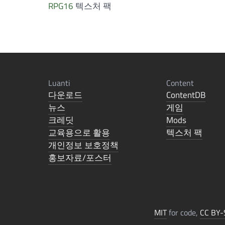
RPG16
텍스처 팩
Luanti
Content
다운로드
ContentDB
뉴스
게임
크레딧
Mods
교육용으로 활용
텍스처 팩
개인정보 보호정책
홍보자료/포스터
MIT
for code,
CC BY-