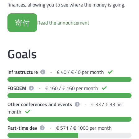
finances, allowing you to see where the money is going.
寄付
Read the announcement
Goals
Infrastructure
‐
€ 40 / € 40 per month
FOSDEM
‐
€ 160 / € 160 per month
Other conferences and events
‐
€ 33 / € 33 per
month
Part-time dev
‐
€ 571 / € 1000 per month